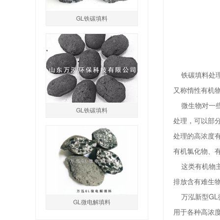
GL铁碳填料
铁碳填料处理
又称惰性有机
微生物对一些
GL铁碳填料
处理，可以部
处理的高浓度
有机氯化物、
这类有机物主
排放含有难生
万泓新型GL
GL微电解填料
用于各种高浓