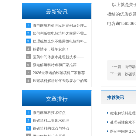
以上就是关于
最新资讯
板结的优质铁
电咨询156536
微电解填料处理应用案例及处理数据分享
1
如何判断微电解填料之前需不需要加气浮？
2
处理碱性废水不能用微电解填料吗？
3
粽香情浓，端午安康！
4
医药中间体废水处理新技术——铁碳填料微电解工艺
5
微电解填料特点和厂家推荐
6
上一篇：
向劳动
2026最靠谱的铁碳填料厂家推荐
7
下一篇：
铁碳填
铁碳填料解析如何去除废水中的磷
8
推荐资讯
文章排行
微电解填料技术特点
1
微电解填料处理
铁碳填料工业废水处理
2
处理碱性废水不
铁碳填料的优点与特点
3
医药中间体废水
微电解填料反应原理
4