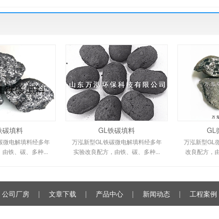
铁碳填料
GL铁碳填料
G
碳微电解填料经多年
万泓新型GL铁碳微电解填料经多年
万泓新型GL
由铁、碳、多种...
实验改良配方，由铁、碳、多种...
改良配方，由
公司厂房
|
文章下载
|
产品中心
|
新闻动态
|
工程案例